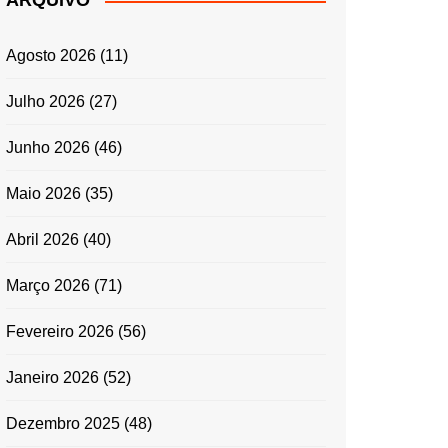
ARQUIVO
ENTRADAS E
ACOMPANHAMENTOS
Agosto 2026
(11)
GRATINADOS
MASSAS
Julho 2026
(27)
SALADAS
Junho 2026
(46)
TEMPEROS
MICRO-ONDAS
Maio 2026
(35)
TRADICIONAL
Abril 2026
(40)
PORTUGUESA
QUICHES
Março 2026
(71)
ÉPOCAS FESTIVAS
PÁSCOA
Fevereiro 2026
(56)
Janeiro 2026
(52)
Dezembro 2025
(48)