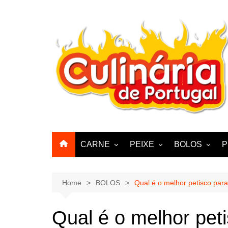
Skip
to
content
CARNE
PEIXE
BOLOS
P
CABRA, CABRITO,
BACALHAU
BOLINHOS
BORREGO
POLVO, LULAS, CHOCO
BISCOITOS
Home
BOLOS
Qual é o melhor petisco para
ENCHIIDOS
SARDINHAS E CARAPAUS
PASTELARIA
PORCO, JAVALI, LEITÃO
Qual é o melhor peti
PASTEIS, QU
FRANGO, PERÚ, PATO
CUPCAKES