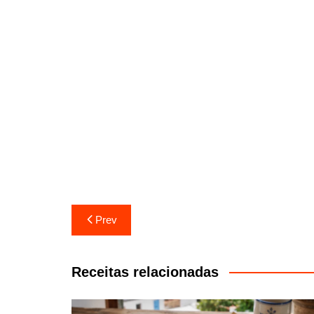
Navegação
Prev
de
artigos
Receitas relacionadas