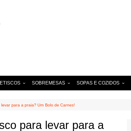
ETISCOS
SOBREMESAS
SOPAS E COZIDOS
MIGAS E AÇORDAS
CONVENTUAIS
COZIDOS
SALADAS
FOLHADOS
ENSOPADOS
 levar para a praia? Um Bolo de Carnes!
PUDINS E CHEESECAKES
ESTUFADOS
sco para levar para a
EQUES E
TARTES E TORTAS
GUISADOS
DOCES