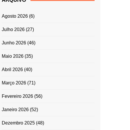
ARQUIVO
ENTRADAS E
ACOMPANHAMENTOS
Agosto 2026
(6)
GRATINADOS
MASSAS
Julho 2026
(27)
SALADAS
Junho 2026
(46)
TEMPEROS
MICRO-ONDAS
Maio 2026
(35)
TRADICIONAL
Abril 2026
(40)
PORTUGUESA
QUICHES
Março 2026
(71)
ÉPOCAS FESTIVAS
PÁSCOA
Fevereiro 2026
(56)
Janeiro 2026
(52)
Dezembro 2025
(48)