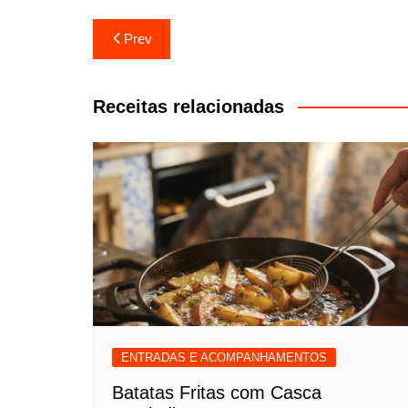
Navegação
Prev
de
artigos
Receitas relacionadas
ENTRADAS E ACOMPANHAMENTOS
Batatas Fritas com Casca