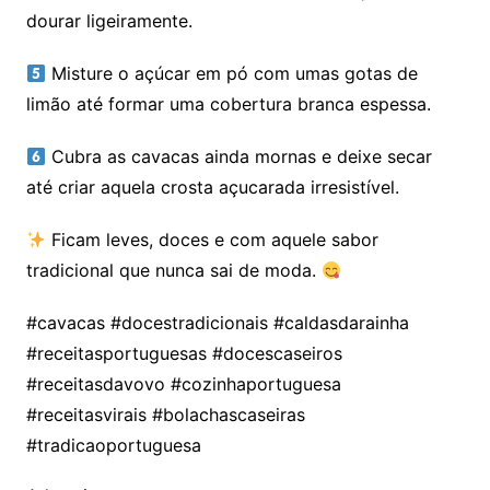
dourar ligeiramente.
Misture o açúcar em pó com umas gotas de
limão até formar uma cobertura branca espessa.
Cubra as cavacas ainda mornas e deixe secar
até criar aquela crosta açucarada irresistível.
Ficam leves, doces e com aquele sabor
tradicional que nunca sai de moda.
#cavacas #docestradicionais #caldasdarainha
#receitasportuguesas #docescaseiros
#receitasdavovo #cozinhaportuguesa
#receitasvirais #bolachascaseiras
#tradicaoportuguesa