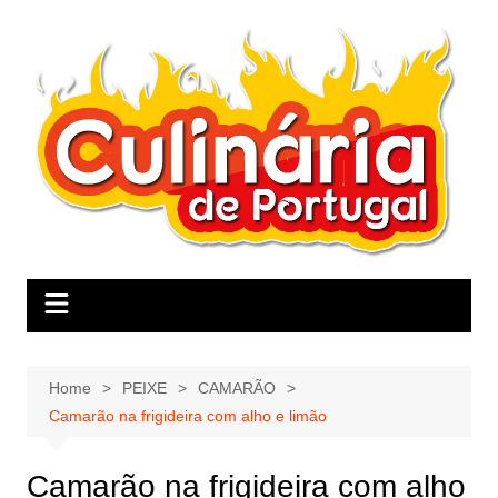
Skip
to
content
Home
PEIXE
CAMARÃO
Camarão na frigideira com alho e limão
Camarão na frigideira com alho