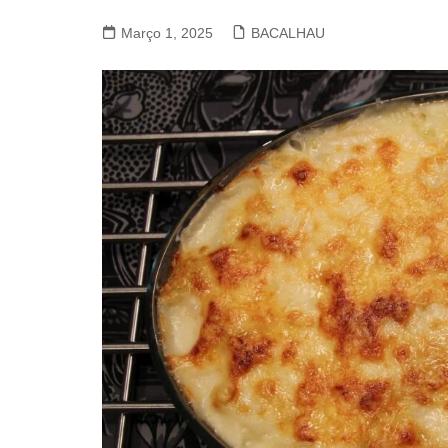
VACA, VITELA, NOVILHO
Março 1, 2025
BACALHAU
COELHO E LEBRE