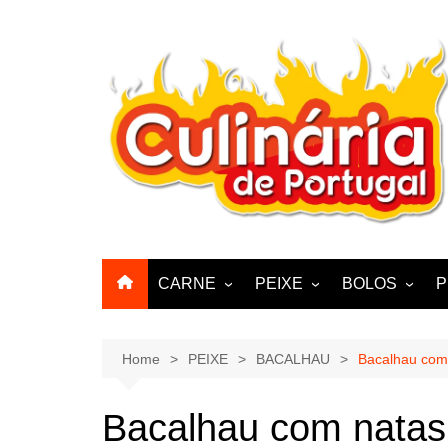
Skip
to
content
CARNE
PEIXE
BOLOS
P
CABRA, CABRITO,
BACALHAU
BOLINHOS
BORREGO
POLVO, LULAS, CHOCO
BISCOITOS
Home
PEIXE
BACALHAU
Bacalhau com 
ENCHIIDOS
SARDINHAS E CARAPAUS
PASTELARIA
PORCO, JAVALI, LEITÃO
Bacalhau com natas 
PASTEIS, QU
FRANGO, PERÚ, PATO
CUPCAKES