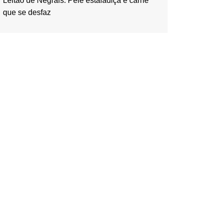
Leitão de Negrais: Pele estaladiça e carne
que se desfaz