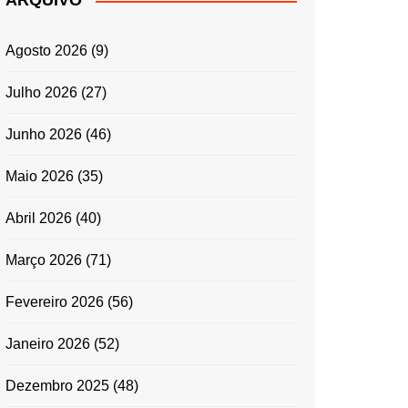
ARQUIVO
ENTRADAS E
ACOMPANHAMENTOS
Agosto 2026
(9)
GRATINADOS
MASSAS
Julho 2026
(27)
SALADAS
Junho 2026
(46)
TEMPEROS
MICRO-ONDAS
Maio 2026
(35)
TRADICIONAL
Abril 2026
(40)
PORTUGUESA
QUICHES
Março 2026
(71)
ÉPOCAS FESTIVAS
PÁSCOA
Fevereiro 2026
(56)
Janeiro 2026
(52)
Dezembro 2025
(48)