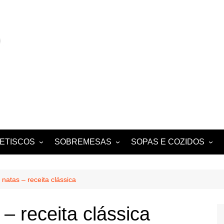
ETISCOS
SOBREMESAS
SOPAS E COZIDOS
MIGAS E AÇORDAS
CONVENTUAIS
COZIDOS
SALADAS
FOLHADOS
ENSOPADOS
natas – receita clássica
PUDINS E CHEESECAKES
ESTUFADOS
– receita clássica
EQUES E
TARTES E TORTAS
GUISADOS
DOCES