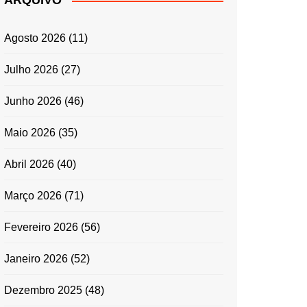
ARQUIVO
ENTRADAS E
ACOMPANHAMENTOS
Agosto 2026
(11)
GRATINADOS
MASSAS
Julho 2026
(27)
SALADAS
Junho 2026
(46)
TEMPEROS
MICRO-ONDAS
Maio 2026
(35)
TRADICIONAL
Abril 2026
(40)
PORTUGUESA
QUICHES
Março 2026
(71)
ÉPOCAS FESTIVAS
PÁSCOA
Fevereiro 2026
(56)
Janeiro 2026
(52)
Dezembro 2025
(48)