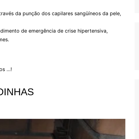
través da punção dos capilares sangüíneos da pele,
dimento de emergência de crise hipertensiva,
mes.
mos …!
DINHAS