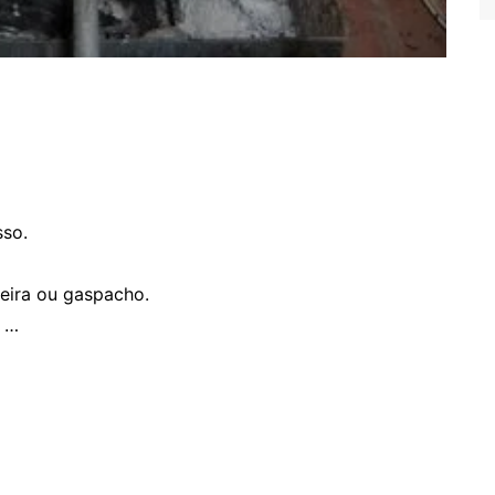
sso.
eira ou gaspacho.
a …