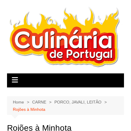
Skip
to
content
Home
CARNE
PORCO, JAVALI, LEITÃO
Rojões à Minhota
Rojões à Minhota