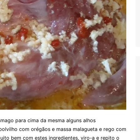
esmago para cima da mesma alguns alhos
 polvilho com orégãos e massa malagueta e rego com
uito bem com estes ingredientes, viro-a e repito o