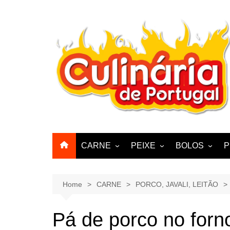
Skip
to
content
CARNE
PEIXE
BOLOS
P
CABRA, CABRITO,
BACALHAU
BOLINHOS
BORREGO
POLVO, LULAS, CHOCO
BISCOITOS
Home
CARNE
PORCO, JAVALI, LEITÃO
ENCHIIDOS
SARDINHAS E CARAPAUS
PASTELARIA
PORCO, JAVALI, LEITÃO
Pá de porco no forn
PASTEIS, QU
FRANGO, PERÚ, PATO
CUPCAKES