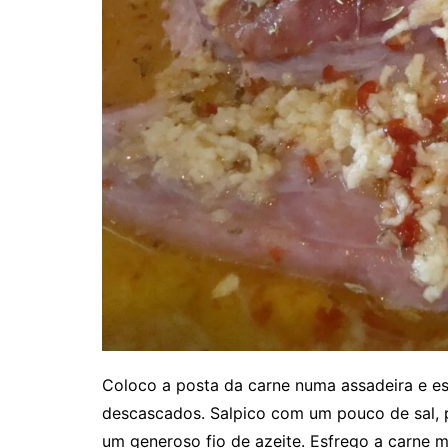
Coloco a posta da carne numa assadeira e 
descascados. Salpico com um pouco de sal,
um generoso fio de azeite. Esfrego a carne m