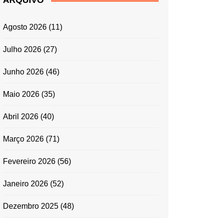
ARQUIVO
ENTRADAS E
ACOMPANHAMENTOS
Agosto 2026
(11)
GRATINADOS
MASSAS
Julho 2026
(27)
SALADAS
Junho 2026
(46)
TEMPEROS
MICRO-ONDAS
Maio 2026
(35)
TRADICIONAL
Abril 2026
(40)
PORTUGUESA
QUICHES
Março 2026
(71)
ÉPOCAS FESTIVAS
PÁSCOA
Fevereiro 2026
(56)
Janeiro 2026
(52)
Dezembro 2025
(48)