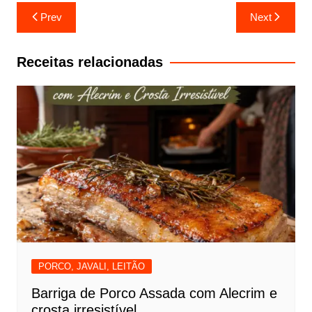
Navegação
Prev
Next
de
artigos
Receitas relacionadas
PORCO, JAVALI, LEITÃO
Barriga de Porco Assada com Alecrim e
crosta irresistível