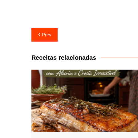
Navegação
Prev
de
artigos
Receitas relacionadas