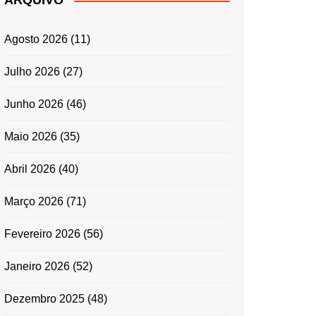
ARQUIVO
ENTRADAS E
ACOMPANHAMENTOS
Agosto 2026
(11)
GRATINADOS
MASSAS
Julho 2026
(27)
SALADAS
Junho 2026
(46)
TEMPEROS
MICRO-ONDAS
Maio 2026
(35)
TRADICIONAL
Abril 2026
(40)
PORTUGUESA
QUICHES
Março 2026
(71)
ÉPOCAS FESTIVAS
PÁSCOA
Fevereiro 2026
(56)
Janeiro 2026
(52)
Dezembro 2025
(48)