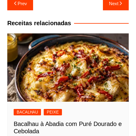
Navegação
Prev
Next
de
artigos
Receitas relacionadas
BACALHAU
PEIXE
Bacalhau à Abadia com Puré Dourado e
Cebolada