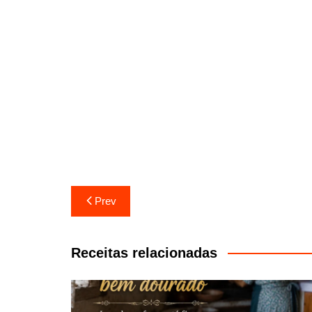
Navegação
Prev
de
artigos
Receitas relacionadas