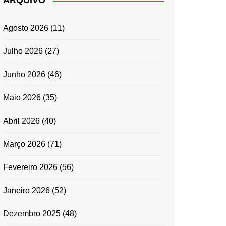
ARQUIVO
ENTRADAS E
ACOMPANHAMENTOS
Agosto 2026
(11)
GRATINADOS
MASSAS
Julho 2026
(27)
SALADAS
Junho 2026
(46)
TEMPEROS
MICRO-ONDAS
Maio 2026
(35)
TRADICIONAL
Abril 2026
(40)
PORTUGUESA
QUICHES
Março 2026
(71)
ÉPOCAS FESTIVAS
PÁSCOA
Fevereiro 2026
(56)
Janeiro 2026
(52)
Dezembro 2025
(48)