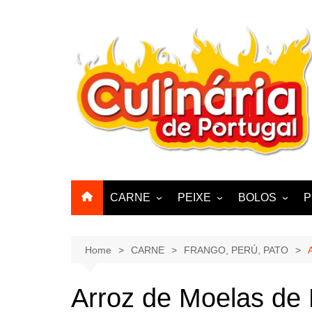
Skip
to
content
CARNE
PEIXE
BOLOS
P
CABRA, CABRITO,
BACALHAU
BOLINHOS
BORREGO
POLVO, LULAS, CHOCO
BISCOITOS
Home
CARNE
FRANGO, PERÚ, PATO
ENCHIIDOS
SARDINHAS E CARAPAUS
PASTELARIA
PORCO, JAVALI, LEITÃO
Arroz de Moelas de
PASTEIS, QU
FRANGO, PERÚ, PATO
CUPCAKES