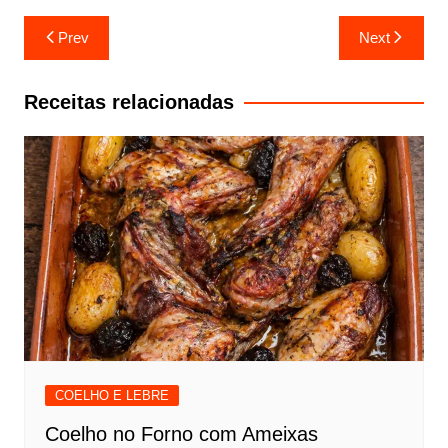
Navegação
Prev
Next
de
artigos
Receitas relacionadas
COELHO E LEBRE
Coelho no Forno com Ameixas