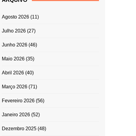
ARQUIVO
ENTRADAS E
ACOMPANHAMENTOS
Agosto 2026
(11)
GRATINADOS
MASSAS
Julho 2026
(27)
SALADAS
Junho 2026
(46)
TEMPEROS
MICRO-ONDAS
Maio 2026
(35)
TRADICIONAL
Abril 2026
(40)
PORTUGUESA
QUICHES
Março 2026
(71)
ÉPOCAS FESTIVAS
PÁSCOA
Fevereiro 2026
(56)
Janeiro 2026
(52)
Dezembro 2025
(48)