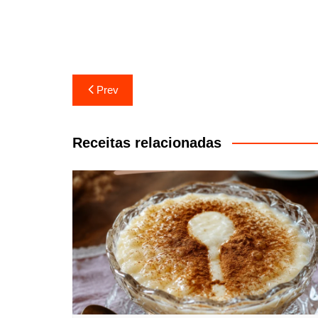
Navegação
Prev
de
artigos
Receitas relacionadas