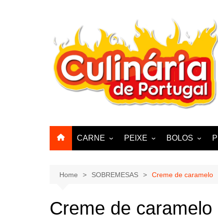
Skip
to
content
CARNE
PEIXE
BOLOS
P
CABRA, CABRITO,
BACALHAU
BOLINHOS
BORREGO
POLVO, LULAS, CHOCO
BISCOITOS
Home
SOBREMESAS
Creme de caramelo
ENCHIIDOS
SARDINHAS E CARAPAUS
PASTELARIA
PORCO, JAVALI, LEITÃO
Creme de caramelo
PASTEIS, QU
FRANGO, PERÚ, PATO
CUPCAKES