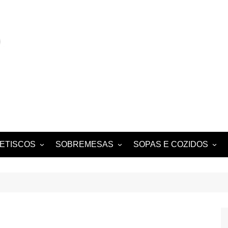
ETISCOS
SOBREMESAS
SOPAS E COZIDOS
MIGAS E AÇORDAS
CONVENTUAIS
COZIDOS
SALADAS
FOLHADOS
ENSOPADOS
PUDINS E CHEESECAKES
ESTUFADOS
EQUES E
TARTES E TORTAS
GUISADOS
DOCES