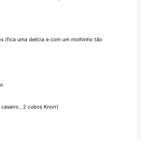
TARTES E TORTAS
DOCES
s (fica uma delícia e com um molhinho tão
ço
 caseiro , 2 cubos Knorr)