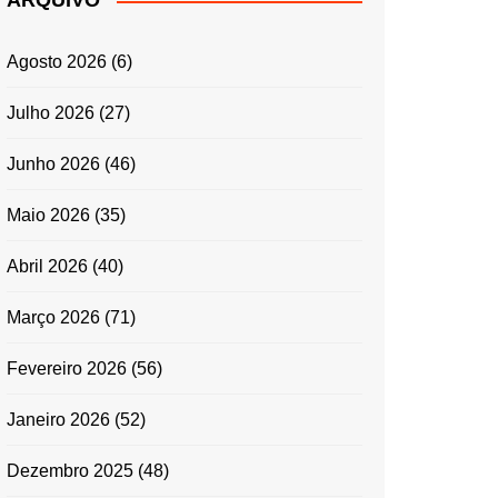
ARQUIVO
ENTRADAS E
ACOMPANHAMENTOS
Agosto 2026
(6)
GRATINADOS
MASSAS
Julho 2026
(27)
SALADAS
Junho 2026
(46)
TEMPEROS
MICRO-ONDAS
Maio 2026
(35)
TRADICIONAL
Abril 2026
(40)
PORTUGUESA
QUICHES
Março 2026
(71)
ÉPOCAS FESTIVAS
PÁSCOA
Fevereiro 2026
(56)
Janeiro 2026
(52)
Dezembro 2025
(48)