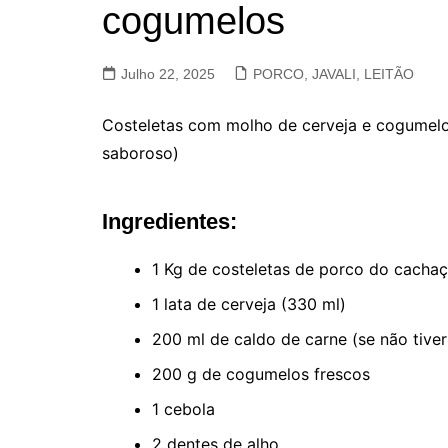
cogumelos
VACA, VITELA, NOVILHO
COELHO E LEBRE
Julho 22, 2025
PORCO, JAVALI, LEITÃO
Costeletas com molho de cerveja e cogumelo
saboroso)
Ingredientes:
1 Kg de costeletas de porco do cacha
1 lata de cerveja (330 ml)
200 ml de caldo de carne (se não tiver
200 g de cogumelos frescos
1 cebola
2 dentes de alho