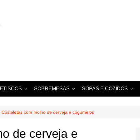
ETISCOS
SOBREMESAS
SOPAS E COZIDOS
MIGAS E AÇORDAS
CONVENTUAIS
COZIDOS
SALADAS
FOLHADOS
ENSOPADOS
Costeletas com molho de cerveja e cogumelos
PUDINS E CHEESECAKES
ESTUFADOS
o de cerveja e
EQUES E
TARTES E TORTAS
GUISADOS
DOCES